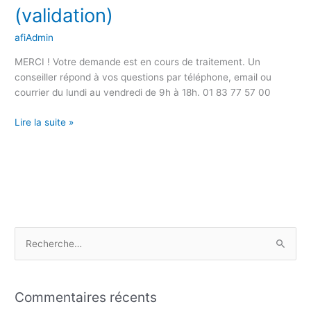
–
(validation)
Merci
(validation)
afiAdmin
MERCI ! Votre demande est en cours de traitement. Un
conseiller répond à vos questions par téléphone, email ou
courrier du lundi au vendredi de 9h à 18h. 01 83 77 57 00
Lire la suite »
R
e
c
Commentaires récents
h