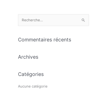
R
e
c
Commentaires récents
h
e
Archives
r
c
h
Catégories
e
r
Aucune catégorie
: