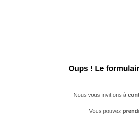
Aller
au
contenu
Oups !
Le formulai
Nous vous invitions à
cont
Vous pouvez
prend