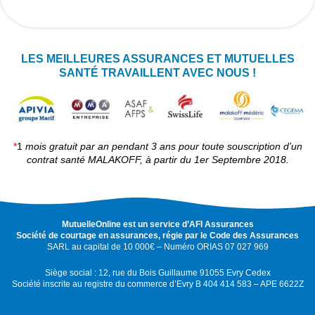
LES MEILLEURES ASSURANCES ET MUTUELLES
SANTÉ TRAVAILLENT AVEC NOUS !
*
1
mois gratuit par an pendant 3 ans pour toute souscription d’un
contrat santé MALAKOFF, à partir du 1er Septembre 2018.
MutuelleOnline est un service d’AFI Assurances
Société de courtage en assurances, régie par le Code des Assurances
SARL au capital de 10 000€ – Numéro ORIAS 07 027 969
Siège social : 12, rue du Bois Guillaume 91055 Evry Cedex
Société inscrite au registre du commerce d’Evry B 404 414 583 – APE 6622Z