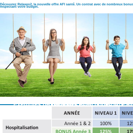
Aller
Découvrez Relaxeo2, la nouvelle offre AFI santé. Un contrat avec de nombreux bonus
respectant votre budget.
au
contenu
ème
Exemples de garanties avec notre offre RELAXEO2 Profitez de nombreux BONUS dès la 3