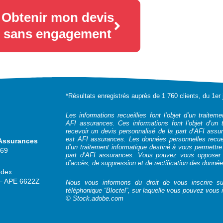
Obtenir mon devis
sans engagement
*Résultats enregistrés auprès de 1 760 clients, du 1e
Les informations recueillies font l’objet d’un traitem
AFI assurances. Ces informations font l’objet d’un 
recevoir un devis personnalisé de la part d’AFI assu
est AFI assurances. Les données personnelles recueill
 Assurances
d’un traitement informatique destiné à vous permettre
969
part d’AFI assurances. Vous pouvez vous opposer à
d’accès, de suppression et de rectification des donné
edex
3 – APE 6622Z
Nous vous informons du droit de vous inscrire su
téléphonique “Bloctel”, sur laquelle vous pouvez vous i
© Stock.adobe.com