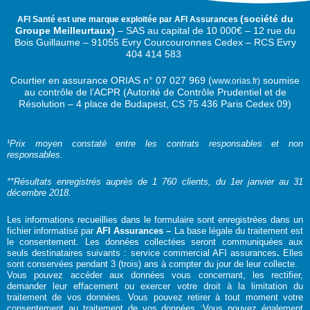
(
société du
AFI Santé est une marque exploitée par AFI Assurances
Groupe Meilleurtaux)
–
SAS au capital de 10 000€ –
12 rue du
Bois Guillaume – 91055 Evry Courcouronnes Cedex – RCS Evry
404 414 583
Courtier en assurance ORIAS n°
07 027 969 (
soumise
www.orias.fr)
au contrôle de l’ACPR (Autorité de Contrôle Prudentiel et de
Résolution – 4 place de Budapest, CS 75 436 Paris Cedex 09)
¹Prix moyen constaté entre les contrats responsables et non
responsables.
**Résultats enregistrés auprès de 1 760 clients, du 1er janvier au 31
décembre 2018.
Les informations recueillies dans le formulaire sont enregistrées dans un
fichier informatisé par
AFI Assurances –
La base légale du traitement est
le consentement. Les données collectées seront communiquées aux
seuls destinataires suivants : service commercial AFI assurances
.
Elles
sont conservées pendant 3 (trois) ans à compter du jour de leur collecte.
Vous pouvez accéder aux données vous concernant, les rectifier,
demander leur effacement ou exercer votre droit à la limitation du
traitement de vos données. Vous pouvez retirer à tout moment votre
consentement au traitement de vos données ;Vous pouvez également