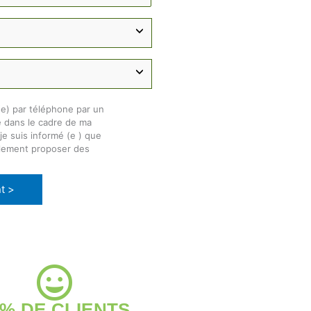
(e) par téléphone par un
é dans le cadre de ma
e suis informé (e ) que
alement proposer des
t >
6% DE CLIENTS