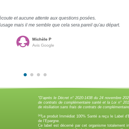
écoute et aucune attente aux questions posées.
à l'usage mais il me semble que cela sera pareil qu'au départ.
Michèle P
Avis Google
*D’après le Décret n° 2020-1438 du 24 novembre 2020 re
de contrats de complémentaire santé et la Loi n° 2019-
de résiliation sans frais de contrats de complémentair
(a)
Le produit Immédiat 100% Santé a reçu le Label d’
de l’Epargne.
Ce label est décerné par cet organisme totalement