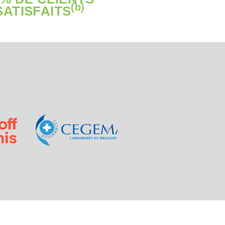
(b)
SATISFAITS