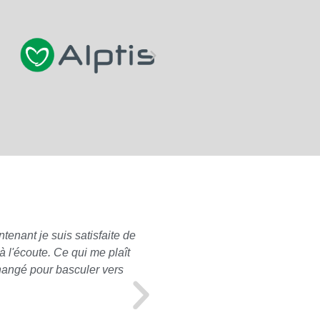
tenant je suis satisfaite de
Pour ma part, concernant les
 l'écoute. Ce qui me plaît
à mon propre nom), je n'ai e
changé pour basculer vers
mon profil. A l'approche de
souscrite correspondait toujo