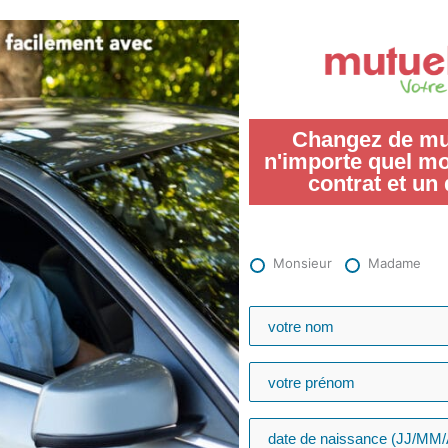
Changez de mut
n'importe quel m
contrat et un 
Monsieur
Madame