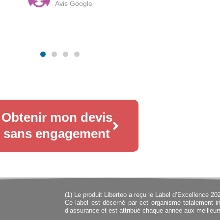
Avis Google
Obtenir mon devis
sans engagement
(1) Le produit Liberteo a reçu le Label d’Excellence 20
Ce label est décerné par cet organisme totalement
d’assurance et est attribué chaque année aux meilleur