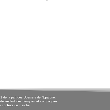
21 de la part des Dossiers de l’Epargne.
 indépendant des banques et compagnies
s contrats du marché.