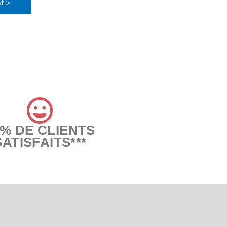
t >
6% DE CLIENTS
SATISFAITS***