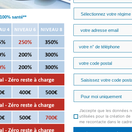
100% santé**
J’accepte que les données r
utilisées pour la création d
me recontacte dans le cadr