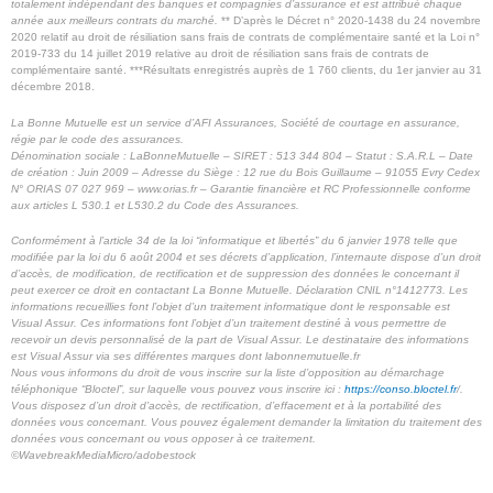
totalement indépendant des banques et compagnies d’assurance et est attribué chaque
année aux meilleurs contrats du marché.
** D’après le Décret n° 2020-1438 du 24 novembre
2020 relatif au droit de résiliation sans frais de contrats de complémentaire santé et la Loi n°
2019-733 du 14 juillet 2019 relative au droit de résiliation sans frais de contrats de
complémentaire santé. ***Résultats enregistrés auprès de 1 760 clients, du 1er janvier au 31
décembre 2018.
La Bonne Mutuelle est un service d’AFI Assurances, Société de courtage en assurance,
régie par le code des assurances.
Dénomination sociale : LaBonneMutuelle – SIRET : 513 344 804 – Statut : S.A.R.L – Date
de création : Juin 2009 – Adresse du Siège : 12 rue du Bois Guillaume – 91055 Evry Cedex
N° ORIAS 07 027 969 – www.orias.fr – Garantie financière et RC Professionnelle conforme
aux articles L 530.1 et L530.2 du Code des Assurances.
Conformément à l’article 34 de la loi “informatique et libertés” du 6 janvier 1978 telle que
modifiée par la loi du 6 août 2004 et ses décrets d’application, l’internaute dispose d’un droit
d’accès, de modification, de rectification et de suppression des données le concernant il
peut exercer ce droit en contactant La Bonne Mutuelle. Déclaration CNIL n°1412773.
Les
informations recueillies font l’objet d’un traitement informatique dont le responsable est
Visual Assur. Ces informations font l’objet d’un traitement destiné à vous permettre de
recevoir un devis personnalisé de la part de Visual Assur.
Le destinataire des informations
est Visual Assur via ses différentes marques dont labonnemutuelle.fr
Nous vous informons du droit de vous inscrire sur la liste d’opposition au démarchage
téléphonique “Bloctel”, sur laquelle vous pouvez vous inscrire ici :
https://conso.bloctel.fr
/.
Vous disposez d’un droit d’accès, de rectification, d’effacement et à la portabilité des
données vous concernant. Vous pouvez également demander la limitation du traitement des
données vous concernant ou vous opposer à ce traitement.
©WavebreakMediaMicro/adobestock