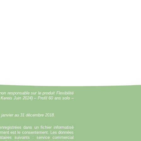
on responsable sur le produit Flexibilité
Kereis Juin 2024) – Profil 60 ans solo –
r janvier au 31 décembre 2018.
enregistrées dans un fichier informatisé
tement est le consentement. Les données
taires suivants : service commercial