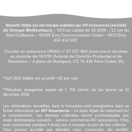
(
société
Mutuelle Online est une marque exploitée par AFI Assurances
du Groupe Meilleurtaux)
–
SAS au capital de 10 000€ –
12 rue du
Bois Guillaume – 91055 Evry Courcouronnes Cedex – RCS Evry
404 414 583
Courtier en assurance ORIAS n°
07 027 969 (
soumise
www.orias.fr)
au contrôle de l’ACPR (Autorité de Contrôle Prudentiel et de
Résolution – 4 place de Budapest, CS 75 436 Paris Cedex 09)
*Tarif 2023 établie sur un profil +55 ans solo
**Résultats enregistrés auprès de 1 760 clients, du 1er janvier au 31
décembre 2018.
Les informations recueillies dans le formulaire sont enregistrées dans un
fichier informatisé par
AFI Assurances –
La base légale du traitement est
le consentement. Les données collectées seront communiquées aux
seuls destinataires suivants : service commercial AFI assurances
.
Elles
sont conservées pendant 3 (trois) ans à compter du jour de leur collecte.
Vous pouvez accéder aux données vous concernant, les rectifier,