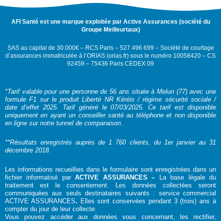
AFI Santé est une marque exploitée par Active Assurances (société du
Groupe Meilleurtaux)
SAS au capital de 30.000€ – RCS Paris – 527 496 699 – Société de courtage
d’assurances immatriculée à l’ORIAS (orias.fr) sous le numéro 10058420 – CS
92459 – 75436 Paris CEDEX 09
*Tarif valable pour une personne de 56 ans située à Melun (77) avec une
formule F1 sur le produit Liberté NR Kéréis / régime sécurité sociale /
date d’effet 2025. Tarif généré le 07/03/2025. Ce tarif est disponible
uniquement en ayant un conseiller santé au téléphone et non disponible
en ligne sur notre tunnel de comparaison.
**Résultats enregistrés auprès de 1 760 clients, du 1er janvier au 31
décembre 2018.
Les informations recueillies dans le formulaire sont enregistrées dans un
fichier informatisé par
ACTIVE ASSURANCES –
La base légale du
traitement est le consentement. Les données collectées seront
communiquées aux seuls destinataires suivants : service commercial
ACTIVE ASSURANCES
.
Elles sont conservées pendant 3 (trois) ans à
compter du jour de leur collecte.
Vous pouvez accéder aux données vous concernant, les rectifier,