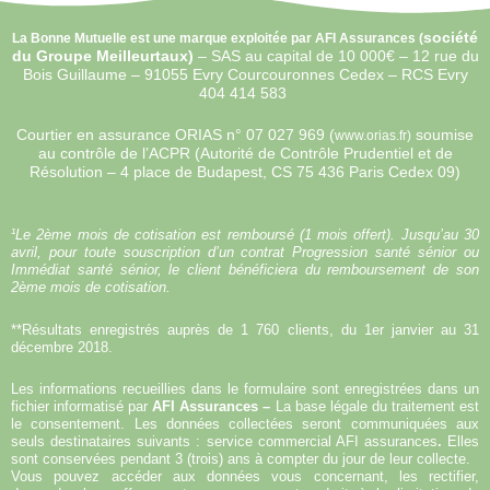
société
La Bonne Mutuelle est une marque exploitée par AFI Assurances (
du Groupe Meilleurtaux)
–
SAS au capital de 10 000€ –
12 rue du
Bois Guillaume – 91055 Evry Courcouronnes Cedex – RCS Evry
404 414 583
Courtier en assurance ORIAS n°
07 027 969 (
soumise
www.orias.fr)
au contrôle de l’ACPR (Autorité de Contrôle Prudentiel et de
Résolution – 4 place de Budapest, CS 75 436 Paris Cedex 09)
¹Le 2ème mois de cotisation est remboursé (1 mois offert). Jusqu’au 30
avril, pour toute souscription d’un contrat Progression santé sénior ou
Immédiat santé sénior, le client bénéficiera du remboursement de son
2ème mois de cotisation.
**Résultats enregistrés auprès de 1 760 clients, du 1er janvier au 31
décembre 2018.
Les informations recueillies dans le formulaire sont enregistrées dans un
fichier informatisé par
AFI Assurances –
La base légale du traitement est
le consentement. Les données collectées seront communiquées aux
seuls destinataires suivants : service commercial AFI assurances
.
Elles
sont conservées pendant 3 (trois) ans à compter du jour de leur collecte.
Vous pouvez accéder aux données vous concernant, les rectifier,